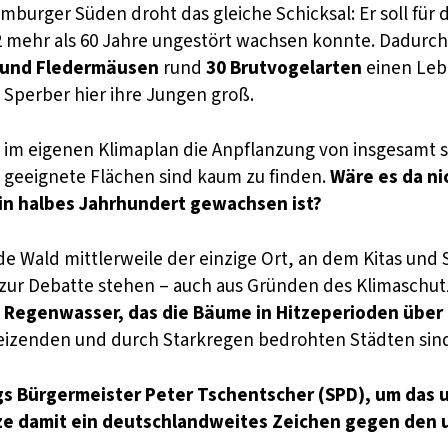
burger Süden droht das gleiche Schicksal: Er soll für 
mehr als 60 Jahre ungestört wachsen konnte. Dadurch h
 und Fledermäusen
rund
30 Brutvogelarten
einen Leb
 Sperber hier ihre Jungen groß.
 im eigenen Klimaplan die Anpflanzung von insgesamt s
 geeignete Flächen sind kaum zu finden.
Wäre es da ni
ein halbes Jahrhundert gewachsen ist?
lde Wald mittlerweile der einzige Ort, an dem Kitas un
 zur Debatte stehen – auch aus Gründen des Klimaschut
Regenwasser, das die Bäume in Hitzeperioden über d
eizenden und durch Starkregen bedrohten Städten sin
rgs Bürgermeister Peter Tschentscher (SPD), um das
ze damit ein deutschlandweites Zeichen gegen den u