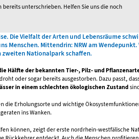
 bereits unterschrieben. Helfen Sie uns die noch
krise. Die Vielfalt der Arten und Lebensräume sc
uns Menschen. Mittendrin: NRW am Wendepunkt. 
 zweiten Nationalpark schaffen.
die Hälfte der bekannten Tier-, Pilz- und Pflanzenart
droht oder sogar bereits ausgestorben. Dazu passt, das
ässer in einem schlechten ökologischen Zustand
sind
ehlen die Erholungsorte und wichtige Ökosystemfunktio
 geraten ins Wanken.
fen können, zeigt der erste nordrhein-westfälische Nati
eue Rückkehrer entdeckt. Auch die Menschen profitieren